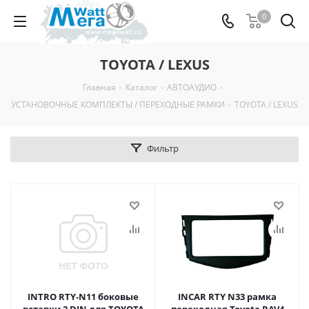
0
TOYOTA / LEXUS
Главная
-
Каталог
-
АВТОАУДИО
-
УСТАНОВОЧНЫЕ КОМПЛЕКТЫ / ПЕРЕХОДНЫЕ РАМКИ
-
TOYOTA / LEXUS
Фильтр
INTRO RTY-N11 боковые
INCAR RTY N33 рамка