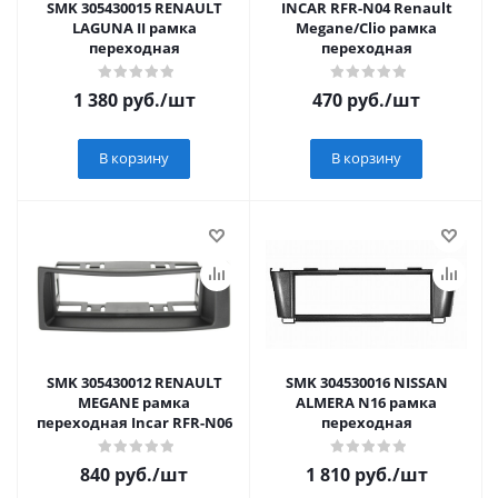
SMK 305430015 RENAULT
INCAR RFR-N04 Renault
LAGUNA II рамка
Megane/Clio рамка
переходная
переходная
1 380
руб.
/шт
470
руб.
/шт
В корзину
В корзину
SMK 305430012 RENAULT
SMK 304530016 NISSAN
MEGANE рамка
ALMERA N16 рамка
переходная Incar RFR-N06
переходная
840
руб.
/шт
1 810
руб.
/шт