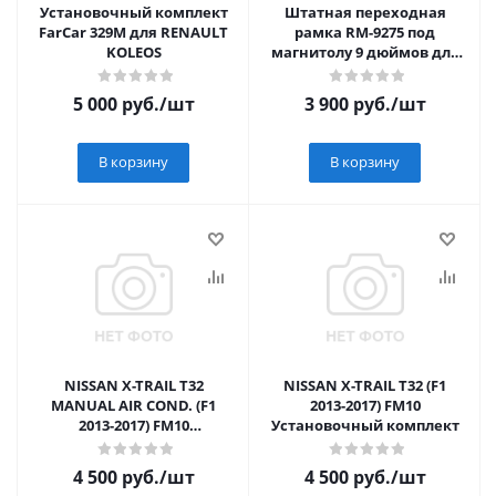
Установочный комплект
Штатная переходная
FarCar 329M для RENAULT
рамка RM-9275 под
KOLEOS
магнитолу 9 дюймов для
Nissan Terrano 3 (2014-2022)
/ Renault D
5 000
руб.
/шт
3 900
руб.
/шт
В корзину
В корзину
NISSAN X-TRAIL T32
NISSAN X-TRAIL T32 (F1
MANUAL AIR COND. (F1
2013-2017) FM10
2013-2017) FM10
Установочный комплект
Установочный комплект
4 500
руб.
/шт
4 500
руб.
/шт