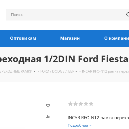
Оптовикам
Магазин
О компан
ходная 1/2DIN Ford Fiesta
ЕРЕХОДНЫЕ РАМКИ
-
FORD / DODGE / JEEP
-
INCAR RFO-N12 рамка перехо
INCAR RFO-N12 рамка переход
Подробнее