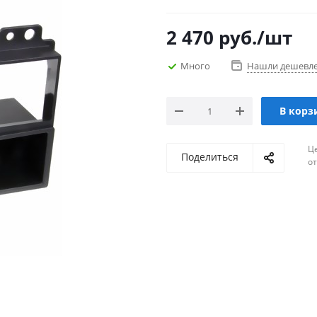
2 470
руб.
/шт
Много
Нашли дешевл
В корз
Ц
Поделиться
о