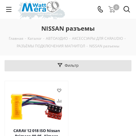
0
NISSAN разъемы
Главная
-
Каталог
-
АВТОАУДИО
-
АКСЕССУАРЫ ДЛЯ CARAUDIO
-
РАЗЪЁМЫ ПОДКЛЮЧЕНИЯ МАГНИТОЛ
-
NISSAN разъемы
Фильтр
CARAV 12 018 ISO Nissan