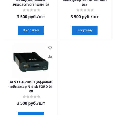
чейнджер N-disk
чейнджер N-disk SUBARU
PEUGEOT/CITROEN -08
06+
3 500
руб.
/шт
3 500
руб.
/шт
В корзину
В корзину
ACV CH46-1018 Цифровой
чейнджер N-disk FORD 04-
08
3 500
руб.
/шт