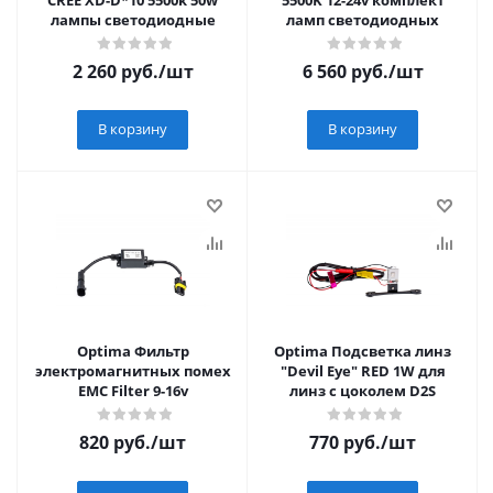
CREE XD-D*10 5500k 50w
5500K 12-24v комплект
лампы светодиодные
ламп светодиодных
2 260
руб.
/шт
6 560
руб.
/шт
В корзину
В корзину
Optima Фильтр
Optima Подсветка линз
электромагнитных помех
"Devil Eye" RED 1W для
EMC Filter 9-16v
линз с цоколем D2S
820
руб.
/шт
770
руб.
/шт