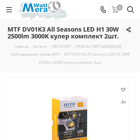
0
MTF DV01K3 All Seasons LED H1 30W
2500lm 3000K кулер комплект 2шт.
Главная
-
Каталог
-
АВТОСВЕТ
-
ЛАМПЫ СВЕТОДИОДНЫЕ
-
Светодиодные лампы MTF
-
MTF DV01K3 All Seasons LED H1 30W
2500lm 3000K кулер комплект 2шт.