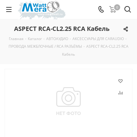
0
ASPECT RCA-CL2.25 RCA Кабель
Главная
-
Каталог
-
АВТОАУДИО
-
АКСЕССУАРЫ ДЛЯ CARAUDIO
-
ПРОВОДА МЕЖБЛОЧНЫЕ / RCA РАЗЪЁМЫ
-
ASPECT RCA-CL2.25 RCA
Кабель