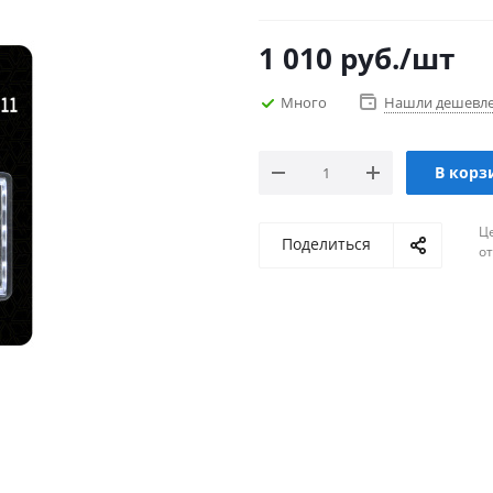
1 010
руб.
/шт
Много
Нашли дешевл
В корз
Ц
Поделиться
о