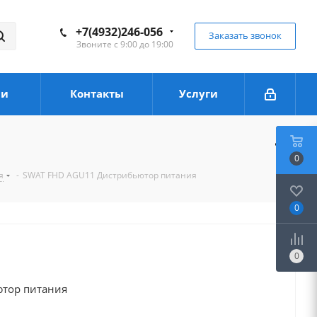
+7(4932)246-056
Заказать звонок
Звоните с 9:00 до 19:00
ии
Контакты
Услуги
0
я
-
SWAT FHD AGU11 Дистрибьютор питания
0
0
тор питания