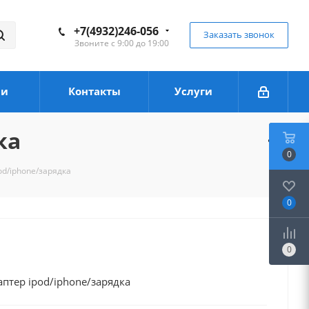
+7(4932)246-056
Заказать звонок
Звоните с 9:00 до 19:00
ии
Контакты
Услуги
ка
0
d/iphone/зарядка
0
0
птер ipod/iphone/зарядка