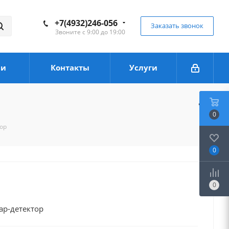
+7(4932)246-056
Заказать звонок
Звоните с 9:00 до 19:00
ии
Контакты
Услуги
0
тор
0
0
ар-детектор