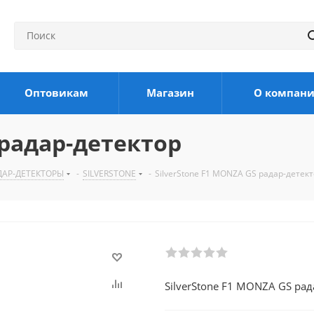
Оптовикам
Магазин
О компан
 радар-детектор
ДАР-ДЕТЕКТОРЫ
-
SILVERSTONE
-
SilverStone F1 MONZA GS радар-детек
SilverStone F1 MONZA GS рад