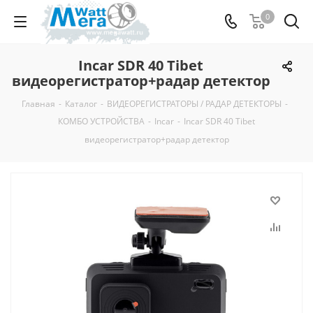
0
Incar SDR 40 Tibet
видеорегистратор+радар детектор
Главная
-
Каталог
-
ВИДЕОРЕГИСТРАТОРЫ / РАДАР ДЕТЕКТОРЫ
-
КОМБО УСТРОЙСТВА
-
Incar
-
Incar SDR 40 Tibet
видеорегистратор+радар детектор