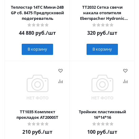
Теплостар 14ТС Мини-24В
TT2032 Сетка свечи
GP сб. 8475 Предпусковой
накала отопителя
подогреватель
Eberspacher Hydronic
D4/D5
44 880
руб.
/шт
320
руб.
/шт
В корзину
В корзину
TT1035 Комплект
Тройник пластиковый
прокладок AT2000ST
16*14*16
210
руб.
/шт
100
руб.
/шт