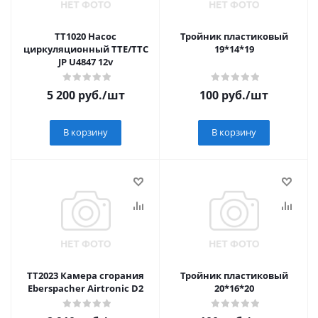
TT1020 Насос
Тройник пластиковый
циркуляционный TTE/TTC
19*14*19
JP U4847 12v
5 200
руб.
/шт
100
руб.
/шт
В корзину
В корзину
TT2023 Камера сгорания
Тройник пластиковый
Eberspacher Airtronic D2
20*16*20