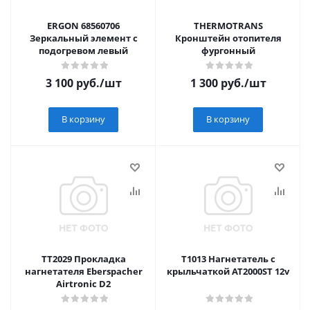
ERGON 68560706
THERMOTRANS
Зеркальный элемент с
Кронштейн отопителя
подогревом левый
фургонный
3 100
руб.
/шт
1 300
руб.
/шт
В корзину
В корзину
TT2029 Прокладка
T1013 Нагнетатель с
нагнетателя Eberspacher
крыльчаткой AT2000ST 12v
Airtronic D2