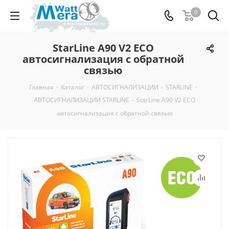
0
StarLine A90 V2 ECO
автосигнализация с обратной
связью
Главная
-
Каталог
-
АВТОСИГНАЛИЗАЦИИ
-
STARLINE
-
АВТОСИГНАЛИЗАЦИИ STARLINE
-
StarLine A90 V2 ECO
автосигнализация с обратной связью