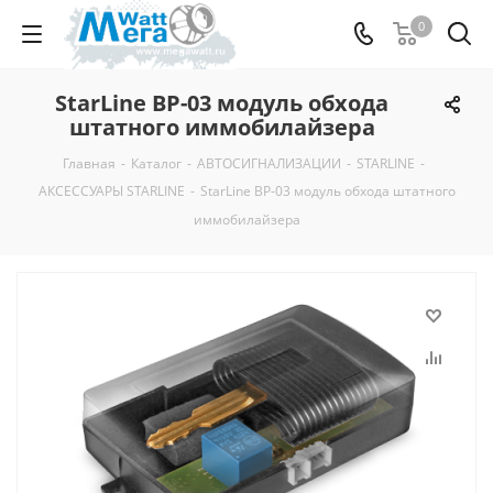
0
StarLine BP-03 модуль обхода
штатного иммобилайзера
Главная
-
Каталог
-
АВТОСИГНАЛИЗАЦИИ
-
STARLINE
-
АКСЕССУАРЫ STARLINE
-
StarLine BP-03 модуль обхода штатного
иммобилайзера