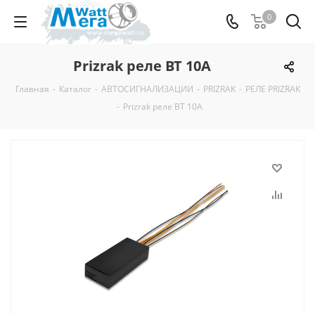
0
Prizrak реле BT 10А
Главная
-
Каталог
-
АВТОСИГНАЛИЗАЦИИ
-
PRIZRAK
-
РЕЛЕ PRIZRAK
-
Prizrak реле BT 10А