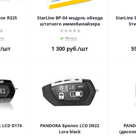
ок R325
StarLine BP-04 модуль обхода
StarLine
штатного иммобилайзера
5т
но
Много
.
/шт
1 300
руб.
/шт
5
 LCD D174
PANDORA Брелок LCD D022
PAND
Lora black
(диспл