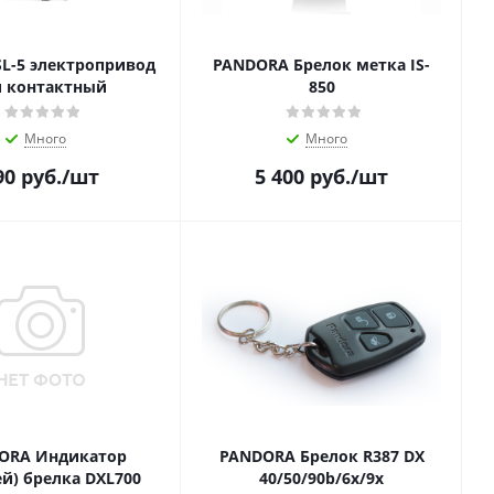
 SL-5 электропривод
PANDORA Брелок метка IS-
и контактный
850
Много
Много
90
руб.
/шт
5 400
руб.
/шт
ORA Индикатор
PANDORA Брелок R387 DX
ей) брелка DXL700
40/50/90b/6x/9x