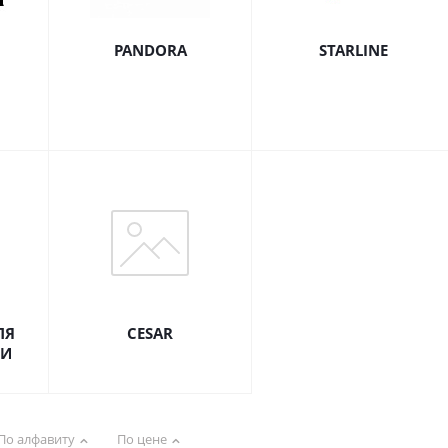
PANDORA
STARLINE
ЛЯ
CESAR
ИИ
По алфавиту
По цене