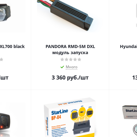
L700 black
PANDORA RMD-5M DXL
Hyunda
модуль запуска
Много
/шт
3 360
руб.
/шт
1