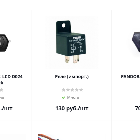
 LCD D024
Реле (импорт.)
PANDORA
ck
но
Много
.
/шт
130
руб.
/шт
7