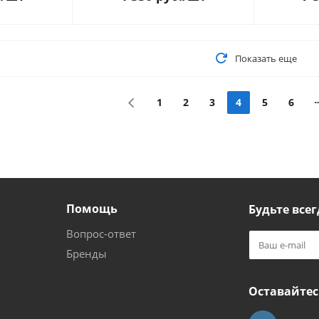
Показать еще
1
2
3
4
5
6
Помощь
Будьте всег
Вопрос-ответ
Бренды
Оставайтес