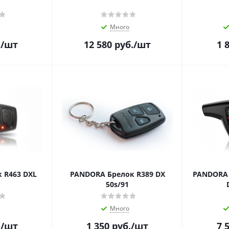
Много
.
/шт
12 580
руб.
/шт
1 
 R463 DXL
PANDORA Брелок R389 DX
PANDORA 
50s/91
Много
.
/шт
1 350
руб.
/шт
7 