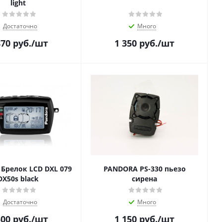
light
Достаточно
Много
870
руб.
/шт
1 350
руб.
/шт
Брелок LCD DXL 079
PANDORA PS-330 пьезо
DX50s black
сирена
Достаточно
Много
500
руб.
/шт
1 150
руб.
/шт