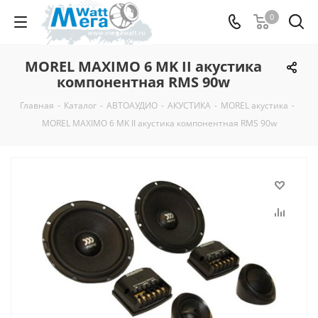
0
MOREL MAXIMO 6 MK II акустика
компонентная RMS 90w
Главная
-
Каталог
-
АВТОАУДИО
-
АКУСТИКА
-
MOREL акустика
-
MOREL MAXIMO 6 MK II акустика компонентная RMS 90w