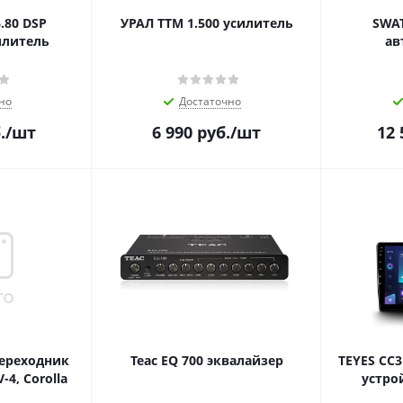
.80 DSP
УРАЛ ТТМ 1.500 усилитель
SWAT
илитель
ав
но
Достаточно
.
/шт
6 990
руб.
/шт
12 
переходник
Teac EQ 700 эквалайзер
TEYES CC3
-4, Corolla
устро