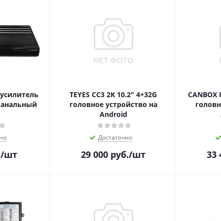
 усилитель
TEYES CC3 2K 10.2" 4+32G
CANBOX H
канальный
головное устройство на
головн
Android
но
Достаточно
.
/шт
29 000
руб.
/шт
33 