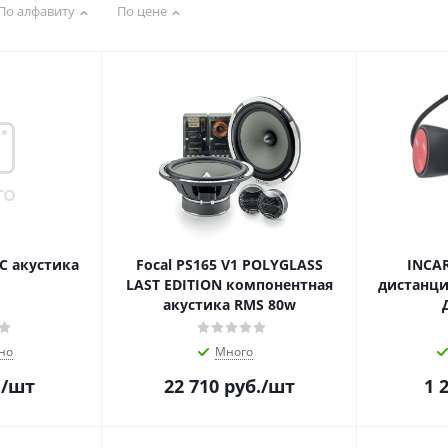
По алфавиту
По цене
C акустика
Focal PS165 V1 POLYGLASS
INCAR
LAST EDITION компонентная
дистанци
акустика RMS 80w
но
Много
.
/шт
22 710
руб.
/шт
1 