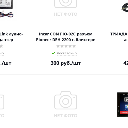
ink аудио-
Incar CON PIO-02C разъем
ТРИАДА 
даптер
Pioneer DEH 2200 в блистере
а
но
Достаточно
.
/шт
300
руб.
/шт
4