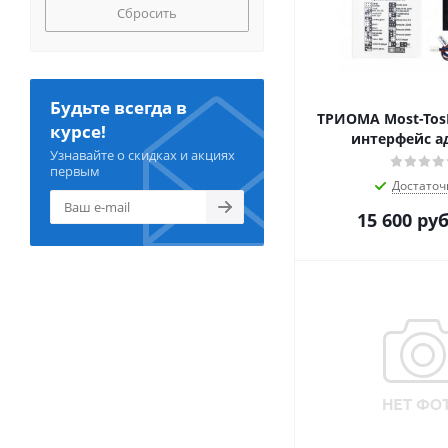
Сбросить
Будьте всегда в
ТРИОМА Most-TosL
курсе!
интерфейс а
Узнавайте о скидках и акциях
первым
Достаточ
15 600
руб