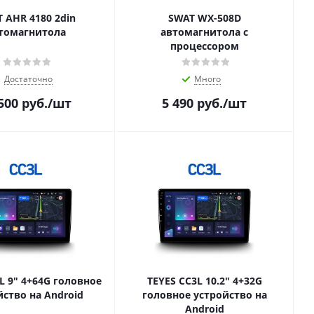
 AHR 4180 2din
SWAT WX-508D
томагнитола
автомагнитола с
процессором
Достаточно
Много
500
руб.
/шт
5 490
руб.
/шт
L 9" 4+64G головное
TEYES CC3L 10.2" 4+32G
йство на Android
головное устройство на
Android